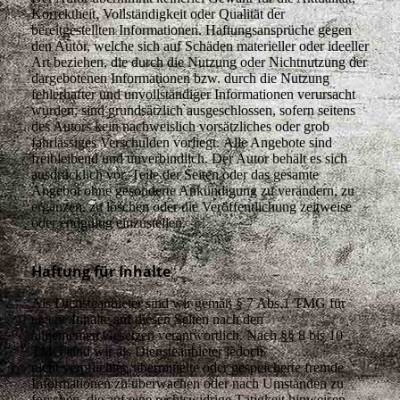
Korrektheit, Vollständigkeit oder Qualität der
bereitgestellten Informationen. Haftungsansprüche gegen
den Autor, welche sich auf Schäden materieller oder ideeller
Art beziehen, die durch die Nutzung oder Nichtnutzung der
dargebotenen Informationen bzw. durch die Nutzung
fehlerhafter und unvollständiger Informationen verursacht
wurden, sind grundsätzlich ausgeschlossen, sofern seitens
des Autors kein nachweislich vorsätzliches oder grob
fahrlässiges Verschulden vorliegt. Alle Angebote sind
freibleibend und unverbindlich. Der Autor behält es sich
ausdrücklich vor, Teile der Seiten oder das gesamte
Angebot ohne gesonderte Ankündigung zu verändern, zu
ergänzen, zu löschen oder die Veröffentlichung zeitweise
oder endgültig einzustellen.
Haftung für Inhalte
Als Diensteanbieter sind wir gemäß § 7 Abs.1 TMG für
eigene Inhalte auf diesen Seiten nach den
allgemeinen Gesetzen verantwortlich. Nach §§ 8 bis 10
TMG sind wir als Diensteanbieter jedoch
nicht verpflichtet, übermittelte oder gespeicherte fremde
Informationen zu überwachen oder nach Umständen zu
forschen, die auf eine rechtswidrige Tätigkeit hinweisen.