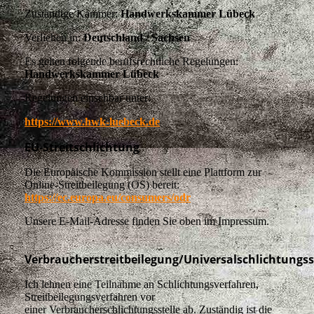
Zuständige Kammer:
Handwerkskammer Lübeck
Verliehen in:
Deutschland / Sachsen
Es gelten folgende berufsrechtliche Regelungen:
Handwerkskammer Lübeck
Regelungen einsehbar unter:
https://www.hwk-luebeck.de
EU-Streitschlichtung
Die Europäische Kommission stellt eine Plattform zur
Online-Streitbeilegung (OS) bereit:
https://ec.europa.eu/consumers/odr
Unsere E-Mail-Adresse finden Sie oben im Impressum.
Verbraucherstreitbeilegung/Universalschlichtungss
Ich lehnen eine Teilnahme an Schlichtungsverfahren,
Streitbeilegungsverfahren vor
einer Verbraucherschlichtungsstelle ab. Zuständig ist die