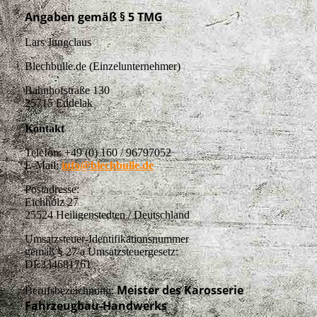
Angaben gemäß § 5 TMG
Lars Jungclaus
Blechbulle.de (Einzelunternehmer)
Bahnhofstraße 130
25715 Eddelak
Kontakt
Telefon: +49 (0) 160 / 96797052
E-Mail:
info@blechbulle.de
Postadresse:
Eichholz 27
25524 Heiligenstedten / Deutschland
Umsatzsteuer-Identifikationsnummer
gemäß § 27 a Umsatzsteuergesetz:
DE334681761
M
eister des Karosserie
Berufsbezeichnung:
Fahrzeugbau-Handwerks