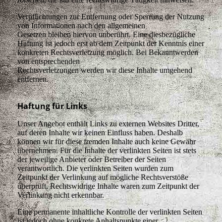
Verpflichtungen zur Entfernung oder Sperrung der Nutzung
von Informationen nach den allgemeinen
Gesetzen bleiben hiervon unberührt. Eine diesbezügliche
Haftung ist jedoch erst ab dem Zeitpunkt der Kenntnis einer
konkreten Rechtsverletzung möglich. Bei Bekanntwerden
von entsprechenden
Rechtsverletzungen werden wir diese Inhalte umgehend
entfernen.
Haftung für Links
Unser Angebot enthält Links zu externen Websites Dritter,
auf deren Inhalte wir keinen Einfluss haben. Deshalb
können wir für diese fremden Inhalte auch keine Gewähr
übernehmen. Für die Inhalte der verlinkten Seiten ist stets
der jeweilige Anbieter oder Betreiber der Seiten
verantwortlich. Die verlinkten Seiten wurden zum
Zeitpunkt der Verlinkung auf mögliche Rechtsverstöße
überprüft. Rechtswidrige Inhalte waren zum Zeitpunkt der
Verlinkung nicht erkennbar.
Eine permanente inhaltliche Kontrolle der verlinkten Seiten
ist jedoch ohne konkrete Anhaltspunkte einer