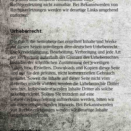
Rechtsverletzung nicht zumutbar. Bei Bekanntwerden von
Rechtsverletzungen werden wir derartige Links umgehend
entfernen.
Urheberrecht
Die durch die Seitenbetreiber erstellten Inhalte und Werke
auf diesen Seiten unterliegen dem deutschen Urheberrecht.
Die Vervielfältigung, Bearbeitung, Verbreitung und jede Art
der Verwertung außerhalb der Grenzen des Urheberrechtes
bedürfen der schriftlichen Zustimmung des jeweiligen
Autors bzw. Erstellers. Downloads und Kopien dieser Seite
sind nur für den privaten, nicht kommerziellen Gebrauch
gestattet. Soweit die Inhalte auf dieser Seite nicht vom
Betreiber erstellt wurden, werden die Urheberrechte Dritter
beachtet. Insbesondere werden Inhalte Dritter als solche
gekennzeichnet. Sollten Sie trotzdem auf eine
Urheberrechtsverletzung aufmerksam werden, bitten wir
um einen entsprechenden Hinweis. Bei Bekanntwerden
von Rechtsverletzungen werden wir derartige Inhalte
umgehend entfernen.