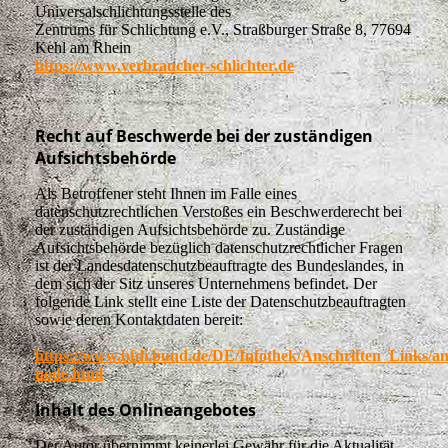
Universalschlichtungsstelle des
Zentrums für Schlichtung e.V., Straßburger Straße 8, 77694
Kehl am Rhein
https://www.verbraucher-schlichter.de
Re
cht auf Beschwerde bei der zuständigen
Aufsichtsbehörde
Als Betroffener steht Ihnen im Falle eines
datenschutzrechtlichen Verstoßes ein Beschwerderecht bei
der zuständigen Aufsichtsbehörde zu. Zuständige
Aufsichtsbehörde bezüglich datenschutzrechtlicher Fragen
ist der Landesdatenschutzbeauftragte des Bundeslandes, in
dem sich der Sitz unseres Unternehmens befindet. Der
folgende Link stellt eine Liste der Datenschutzbeauftragten
sowie deren Kontaktdaten bereit:
https://www.bfdi.bund.de/DE/Infothek/Anschriften_Links/ans
node.html
Inhalt des Onlineangebotes
Der Autor übernimmt keinerlei Gewähr für die Aktualität,